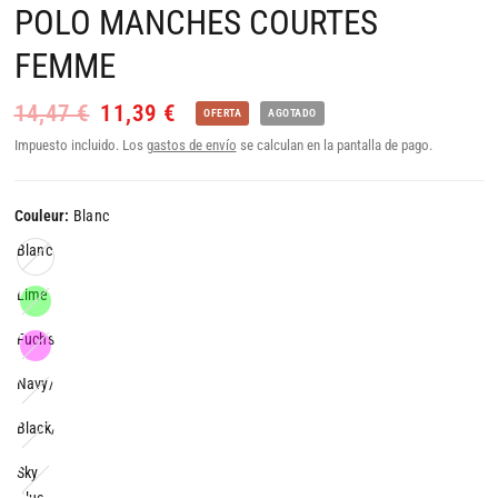
POLO MANCHES COURTES
FEMME
14,47 €
11,39 €
OFERTA
AGOTADO
Impuesto incluido. Los
gastos de envío
se calculan en la pantalla de pago.
Couleur:
Blanc
Blanc
Lime
Fuchsia
Navy/Navy
Black/Black
Sky