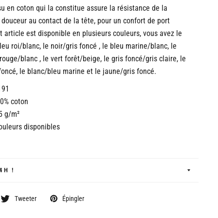
su en coton qui la constitue assure la résistance de la
 douceur au contact de la tête, pour un confort de port
t article est disponible en plusieurs couleurs, vous avez le
leu roi/blanc, le noir/gris foncé , le bleu marine/blanc, le
rouge/blanc , le vert forêt/beige, le gris foncé/gris claire, le
 foncé, le blanc/bleu marine et le jaune/gris foncé.
191
00% coton
5 g/m²
ouleurs disponibles
4H !
Tweeter
Épingler