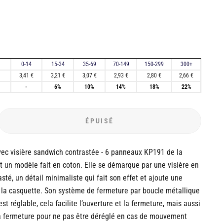
0-14
15-34
35-69
70-149
150-299
300+
3,41 €
3,21 €
3,07 €
2,93 €
2,80 €
2,66 €
-
6%
10%
14%
18%
22%
ÉPUISÉ
ec visière sandwich contrastée - 6 panneaux KP191 de la
 un modèle fait en coton. Elle se démarque par une visière en
sté, un détail minimaliste qui fait son effet et ajoute une
 la casquette. Son système de fermeture par boucle métallique
t réglable, cela facilite l’ouverture et la fermeture, mais aussi
la fermeture pour ne pas être déréglé en cas de mouvement