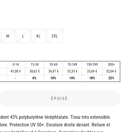
M
L
XL
2XL
0-14
15-34
35-69
70-149
150-299
300+
41,08 €
38,62 €
36,97 €
35,33 €
33,69 €
32,04 €
-
6%
10%
14%
18%
22%
ÉPUISÉ
dont 43% polybutylène téréphtalate. Tissu très extensible.
lore. Protection UV 50+. Encolure droite devant. Reliure et