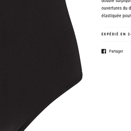
double surpiqûr
ouvertures du 
élastiquée pour
EXPÉDIÉ EN 2
Partager