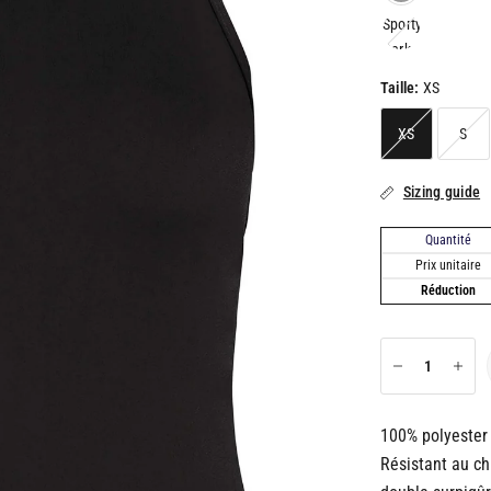
Sporty
Dark
Navy
Taille:
XS
XS
S
Sizing guide
Quantité
Prix unitaire
Réduction
100% polyester 
Résistant au ch