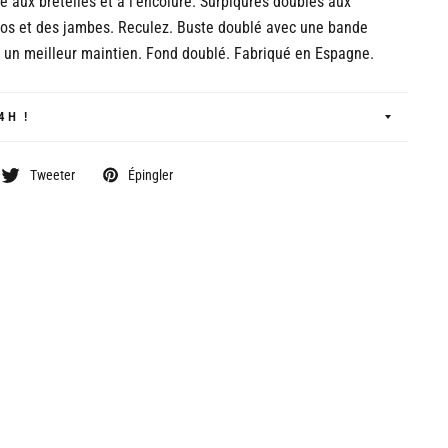
e aux bretelles et à l'encolure. Surpiqûres doubles aux
dos et des jambes. Reculez. Buste doublé avec une bande
 un meilleur maintien. Fond doublé. Fabriqué en Espagne.
4H !
Tweeter
Épingler